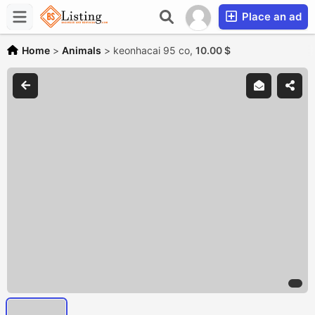
Place an ad
Home
>
Animals
>
keonhacai 95 co,
10.00 $