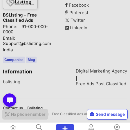
Facebook
Pinterest
BSListing – Free
Classified Ads
Twitter
Phone: +91-000-000-
LinkedIn
0000
Email:
Support@bslisting.com
India
Companies
Blog
Digital Marketing Agency
Information
|
bslisting
Free Ads Post Classified
Contact us
Bslisting
Copyright © 2026 BSListing – Free Classified Ads All rights reserved.
No phone number
Send message